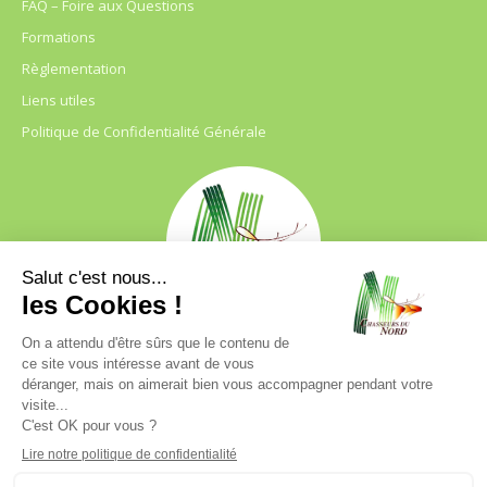
FAQ – Foire aux Questions
Formations
Règlementation
Liens utiles
Politique de Confidentialité Générale
FDC 59
680 B RUE DE LA GRISE CHEMISE
DREVE NOTRE DAME D’AMOUR
59230 ST AMAND LES EAUX