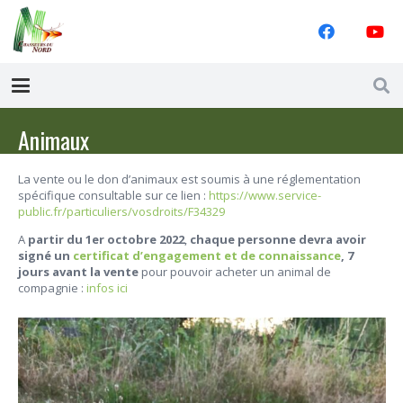
Animaux
La vente ou le don d’animaux est soumis à une réglementation
spécifique consultable sur ce lien :
https://www.service-
public.fr/particuliers/vosdroits/F34329
A
partir du 1er octobre 2022
,
chaque personne devra avoir
signé
un
certificat d’engagement et de connaissance
,
7
jours avant la vente
pour pouvoir acheter un animal de
compagnie :
infos ici