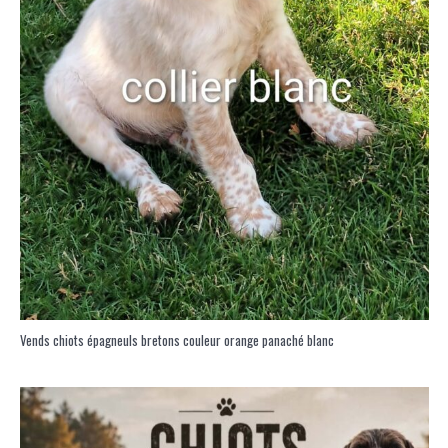
Vends chiots épagneuls bretons couleur orange panaché blanc