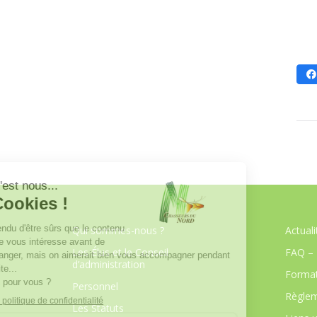
Qui sommes-nous ?
Actuali
Les Élus et le Conseil
FAQ – 
d’administration
Format
Personnel
Règlem
Les Statuts