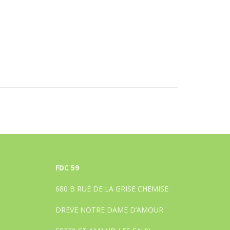
FDC 59
680 B RUE DE LA GRISE CHEMISE
DREVE NOTRE DAME D’AMOUR