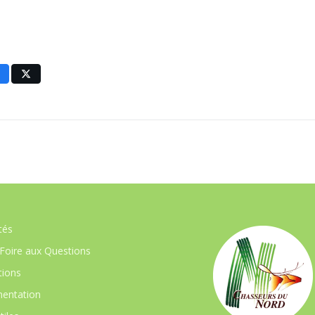
tés
Foire aux Questions
ions
entation