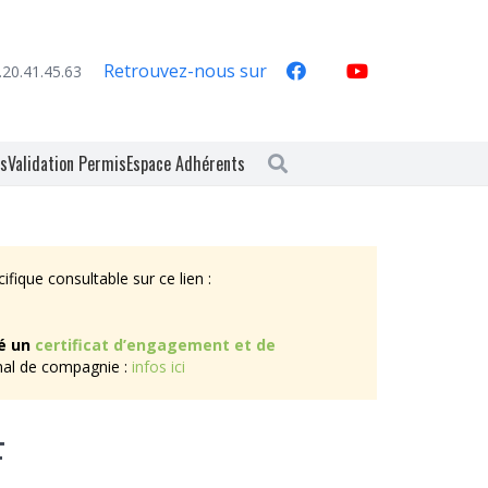
Retrouvez-nous sur
.20.41.45.63
es
Validation Permis
Espace Adhérents
ique consultable sur ce lien :
é
un
certificat d’engagement et de
mal de compagnie :
infos ici
F