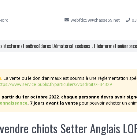
 Nord
webfdc59@chasse59.net
03
alités
Formations
Procédures Dématérialisées
Liens utiles
Informations
Annonc
La vente ou le don d’animaux est soumis à une réglementation spécif
ttps://www.service-public.fr/particuliers/vosdroits/F34329
A
partir du 1er octobre 2022
,
chaque personne devra avoir sign
onnaissance
,
7 jours avant la vente
pour pouvoir acheter un ani
vendre chiots Setter Anglais LO