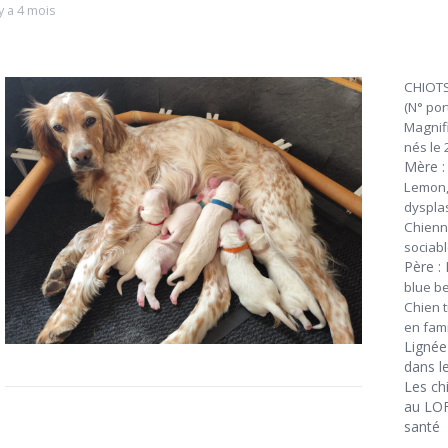
 y a 4 mois
CHIOTS
(N° po
Magnifi
nés le
Mère :
Lemon,
dyspla
Chienne
sociabl
Père :
blue b
Chien t
en fami
Lignée
dans l
Les ch
au LOF
santé