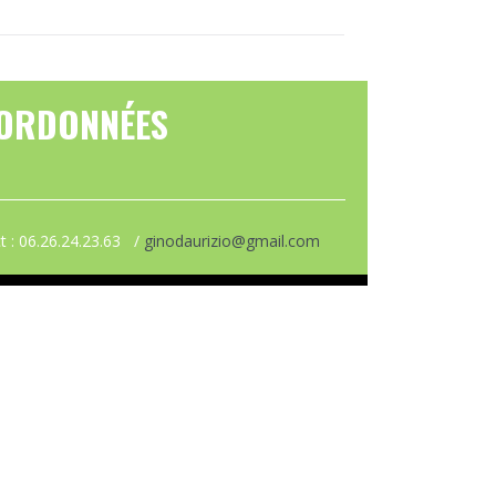
ORDONNÉES
t : 06.26.24.23.63 /
ginodaurizio@gmail.com