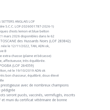
 SETTERS ANGLAIS LOF
rtée S.C.C. LOF-2026001787-2026-1)
ques chiots lemon et blue belton
 21 mars 2026 disponibles dans le 62
 TOSCANE des Hussards Noirs (LOF 283842)
 née le 12/11/2022, TAN, ADN ok,
sie B
 extra chasse (plaine et bécasse)
e, affectueuse, très équilibrée.
 POGBA (LOF 264359)
elton, né le 19/10/2019 ADN ok
rès bon chasseur, équilibré, doux élevé
lle
 prestigieuse avec de nombreux champions
e pédigrée
iots seront pucés, vaccinés, vermifugés, inscrits
 et muni du certificat vétérinaire de bonne