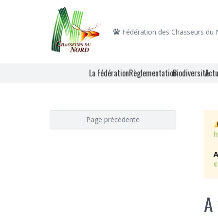
Fédération des Chasseurs du
La Fédération
Règlementation
Biodiversité
Actu
h
c
A 