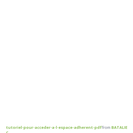
tutoriel-pour-acceder-a-l-espace-adherent-pdf
from
BATALIE
C