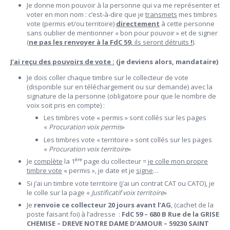
Je donne mon pouvoir à la personne qui va me représenter et
voter en mon nom : c’est-à-dire que je
transmets
mes timbres
vote (permis et/ou territoire)
directement
à cette personne
sans oublier de mentionner « bon pour pouvoir » et de signer
(
ne pas les renvoyer à la FdC 59,
ils seront détruits
!
).
J’ai reçu des pouvoirs de vote :
(je deviens alors, mandataire)
Je dois coller chaque timbre sur le collecteur de vote
(disponible sur en téléchargement ou sur demande) avec la
signature de la personne (obligatoire pour que le nombre de
voix soit pris en compte) :
Les timbres vote « permis » sont collés sur les pages
«
Procuration voix permis
»
Les timbres vote « territoire » sont collés sur les pages
«
Procuration voix territoire
»
ère
Je
complète
la 1
page du collecteur =
je colle mon propre
timbre vote
« permis », je date et je
signe
…
Si j’ai un timbre vote territoire (j’ai un contrat CAT ou CATO), je
le colle sur la page «
Justificatif voix territoire
»
Je
renvoie ce collecteur 20 jours avant l’AG
, (cachet de la
poste faisant foi) à l’adresse :
FdC 59 –
680 B Rue de la GRISE
CHEMISE –
DREVE NOTRE DAME D’AMOUR – 59230 SAINT