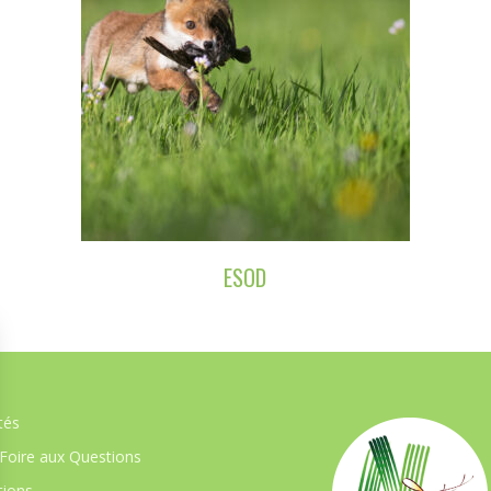
ESOD
tés
Foire aux Questions
ions