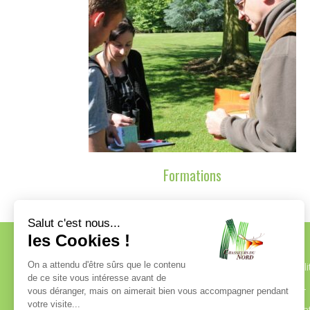
Formations
Qui sommes-nous ?
Actuali
Les Élus et le Conseil
FAQ – 
d’administration
Format