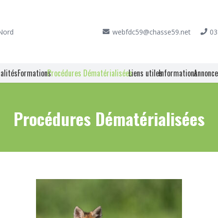
 Nord
webfdc59@chasse59.net
03
alités
Formations
Procédures Dématérialisées
Liens utiles
Informations
Annonc
Procédures Dématérialisées