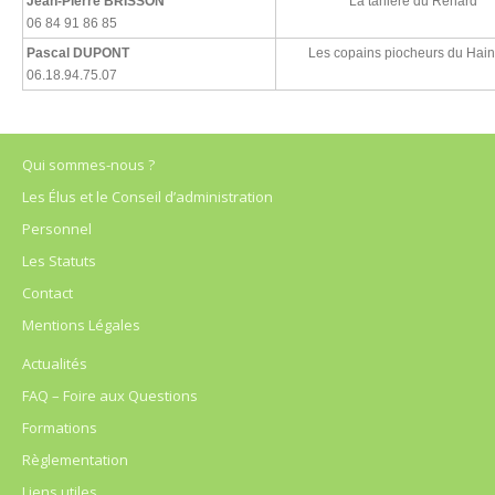
Jean-Pierre BRISSON
La
taniere
du Renard
06 84 91 86 85
Pascal DUPONT
Les copains piocheurs du Hain
06.18.94.75.07
Qui sommes-nous ?
Les Élus et le Conseil d’administration
Personnel
Les Statuts
Contact
Mentions Légales
Actualités
FAQ – Foire aux Questions
Formations
Règlementation
Liens utiles