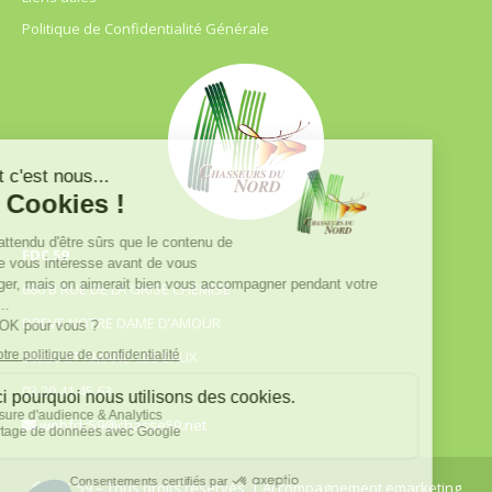
Politique de Confidentialité Générale
FDC 59
680 B RUE DE LA GRISE CHEMISE
DREVE NOTRE DAME D’AMOUR
59230 ST AMAND LES EAUX
03.20.41.45.63
webfdc59@chasse59.net
© FDC 59 – Tous droits réservés
| Accompagnement emarketing