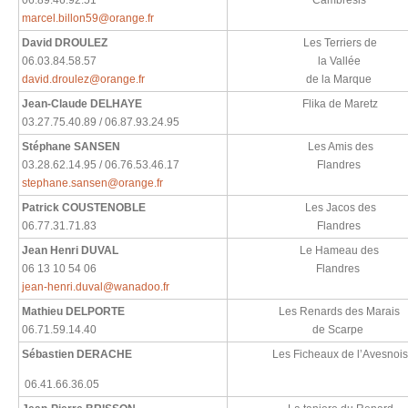
06.89.46.92.51
Cambrésis
marcel.billon59@orange.fr
David DROULEZ
Les Terriers de
06.03.84.58.57
la Vallée
david.droulez@orange.fr
de la Marque
Jean-Claude DELHAYE
Flika
de
Maretz
03.27.75.40.89 / 06.87.93.24.95
Stéphane SANSEN
Les Amis des
03.28.62.14.95 / 06.76.53.46.17
Flandres
stephane.sansen@orange.fr
Patrick COUSTENOBLE
Les Jacos des
06.77.31.71.83
Flandres
Jean Henri DUVAL
Le Hameau des
06 13 10 54 06
Flandres
jean-henri.duval@wanadoo.fr
Mathieu DELPORTE
Les Renards des Marais
06.71.59.14.40
de Scarpe
Sébastien DERACHE
Les
Ficheaux
de l’Avesnois
06.41.66.36.05