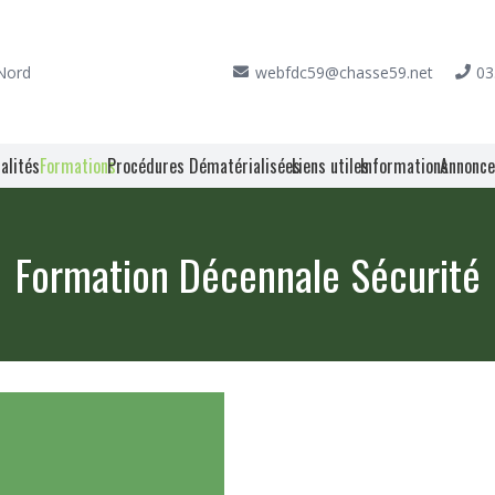
 Nord
webfdc59@chasse59.net
03
alités
Formations
Procédures Dématérialisées
Liens utiles
Informations
Annonc
Formation Décennale Sécurité