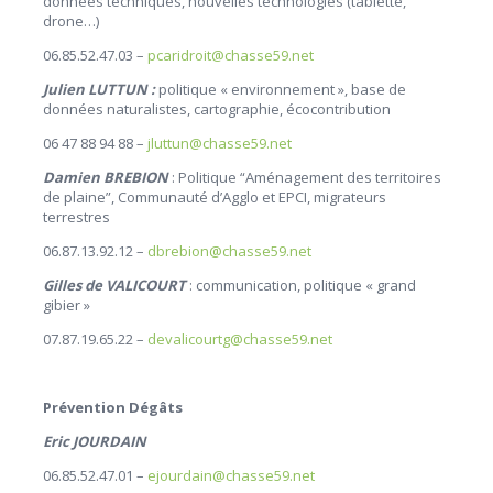
données techniques, nouvelles technologies (tablette,
drone…)
06.85.52.47.03 –
pcaridroit@chasse59.net
Julien LUTTUN :
politique « environnement », base de
données naturalistes, cartographie, écocontribution
06 47 88 94 88 –
jluttun@chasse59.net
Damien BREBION
: Politique “Aménagement des territoires
de plaine”, Communauté d’Agglo et EPCI, migrateurs
terrestres
06.87.13.92.12 –
dbrebion@chasse59.net
Gilles de VALICOURT
: communication, politique « grand
gibier »
07.87.19.65.22 –
devalicourtg@chasse59.net
Prévention Dégâts
Eric JOURDAIN
06.85.52.47.01 –
ejourdain@chasse59.net