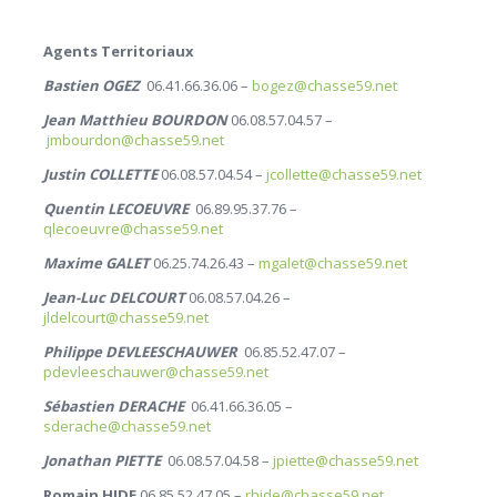
Agents Territoriaux
Bastien OGEZ
06.41.66.36.06 –
bogez@chasse59.net
Jean Matthieu BOURDON
06.08.57.04.57 –
jmbourdon@chasse59.net
Justin COLLETTE
06.08.57.04.54 –
jcollette@chasse59.net
Quentin LECOEUVRE
06.89.95.37.76 –
qlecoeuvre@chasse59.net
Maxime GALET
06.25.74.26.43 –
mgalet@chasse59.net
Jean-Luc DELCOURT
06.08.57.04.26 –
jldelcourt@chasse59.net
Philippe DEVLEESCHAUWER
06.85.52.47.07 –
pdevleeschauwer@chasse59.net
Sébastien DERACHE
06.41.66.36.05 –
sderache@chasse59.net
Jonathan PIETTE
06.08.57.04.58 –
jpiette@chasse59.net
Romain HIDE
06.85.52.47.05 –
rhide@chasse59.net