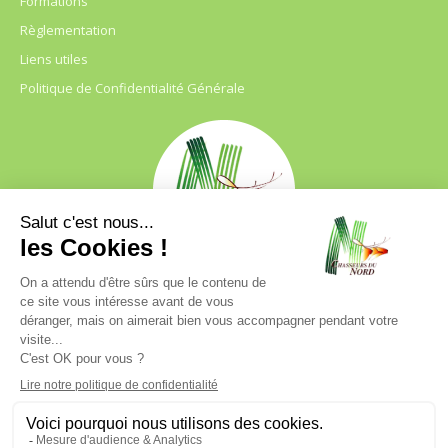
Formations
Règlementation
Liens utiles
Politique de Confidentialité Générale
FDC 59
680 B RUE DE LA GRISE CHEMISE
DREVE NOTRE DAME D’AMOUR
59230 ST AMAND LES EAUX
03.20.41.45.63