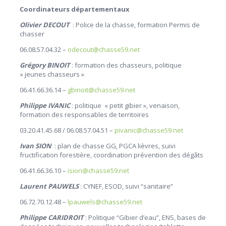
Coordinateurs départementaux
Olivier DECOUT
: Police de la chasse, formation Permis de
chasser
06.08.57.04.32 –
odecout@chasse59.net
Grégory BINOIT
: formation des chasseurs, politique
« jeunes chasseurs »
06.41.66.36.14 –
gbinoit@chasse59.net
Philippe IVANIC
: politique « petit gibier », venaison,
formation des responsables de territoires
03.20.41.45.68 / 06.08.57.04.51 –
pivanic@chasse59.net
Ivan SION
: plan de chasse GG, PGCA lièvres, suivi
fructification forestière, coordination prévention des dégâts
06.41.66.36.10 –
ision@chasse59.net
Laurent PAUWELS
: CYNEF, ESOD, suivi “sanitaire”
06.72.70.12.48 –
lpauwels@chasse59.net
Philippe CARIDROIT
: Politique “Gibier d’eau”, ENS, bases de