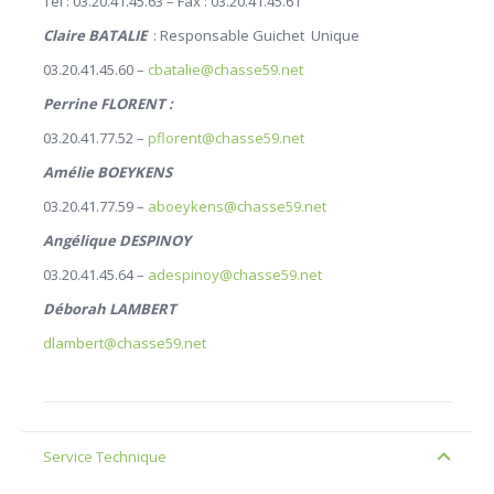
Tél : 03.20.41.45.63 – Fax : 03.20.41.45.61
Claire BATALIE
: Responsable Guichet Unique
03.20.41.45.60 –
cbatalie@chasse59.net
Perrine FLORENT :
03.20.41.77.52 –
pflorent@chasse59.net
Amélie BOEYKENS
03.20.41.77.59 –
aboeykens@chasse59.net
Angélique DESPINOY
03.20.41.45.64 –
adespinoy@chasse59.net
Déborah LAMBERT
dlambert@chasse59.net
Service Technique