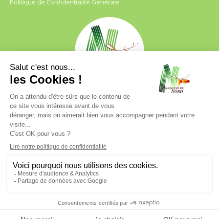
Politique de Confidentialité Générale
FDC 59
680 B RUE DE LA GRISE CHEMISE
DREVE NOTRE DAME D’AMOUR
59230 ST AMAND LES EAUX
03.20.41.45.63
webfdc59@chasse59.net
© FDC 59 – Tous droits réservés
| Accompagnement emarketing
par
COJT
– Cabinet Conseil Web