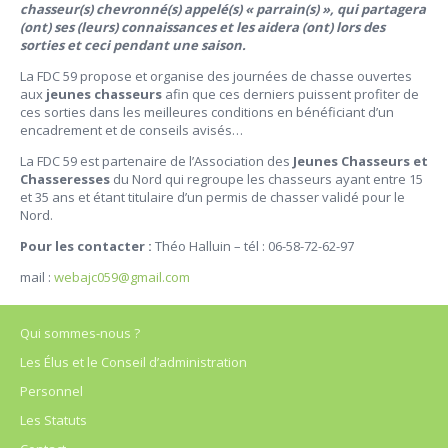
chasseur(s) chevronné(s) appelé(s) « parrain(s) », qui partagera
(ont) ses (leurs) connaissances et les aidera (ont) lors des
sorties et ceci pendant une saison.
La FDC 59 propose et organise des journées de chasse ouvertes
aux
jeunes chasseurs
afin que ces derniers puissent profiter de
ces sorties dans les meilleures conditions en bénéficiant d’un
encadrement et de conseils avisés…
La FDC 59 est partenaire de l’Association des
Jeunes Chasseurs et
Chasseresses
du Nord qui regroupe les chasseurs ayant entre 15
et 35 ans et étant titulaire d’un permis de chasser validé pour le
Nord.
Pour les contacter :
Théo Halluin – tél : 06-58-72-62-97
mail :
webajc059@gmail.com
Qui sommes-nous ?
Les Élus et le Conseil d’administration
Personnel
Les Statuts