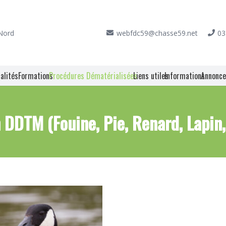
 Nord
webfdc59@chasse59.net
03
alités
Formations
Procédures Dématérialisées
Liens utiles
Informations
Annonc
 DDTM (Fouine, Pie, Renard, Lapin