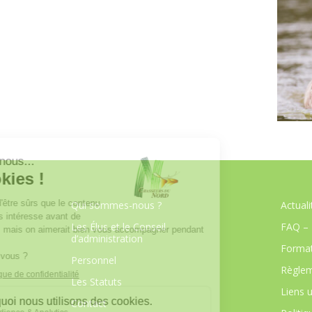
Qui sommes-nous ?
Actuali
Les Élus et le Conseil
FAQ – 
d’administration
Format
Personnel
Règlem
Les Statuts
Liens u
Contact