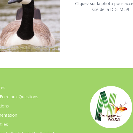
Cliquez sur la photo pour acc
site de la DDTM 59
tés
Foire aux Questions
ions
entation
tiles