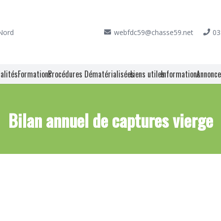
 Nord
webfdc59@chasse59.net
03
alités
Formations
Procédures Dématérialisées
Liens utiles
Informations
Annonc
Bilan annuel de captures vierge