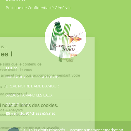
Politique de Confidentialité Générale
FDC 59
680 B RUE DE LA GRISE CHEMISE
DREVE NOTRE DAME D’AMOUR
59230 ST AMAND LES EAUX
03.20.41.45.63
webfdc59@chasse59.net
© FDC 59 – Tous droits réservés
| Accompagnement emarketing