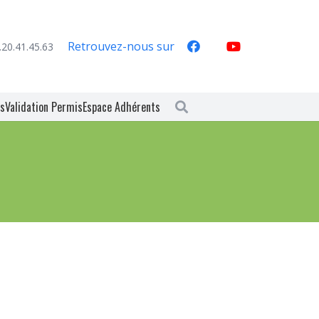
Retrouvez-nous sur
.20.41.45.63
es
Validation Permis
Espace Adhérents