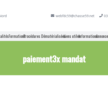
 Nord
webfdc59@chasse59.net
03
alités
Formations
Procédures Dématérialisées
Liens utiles
Informations
Annonc
paiement3x mandat