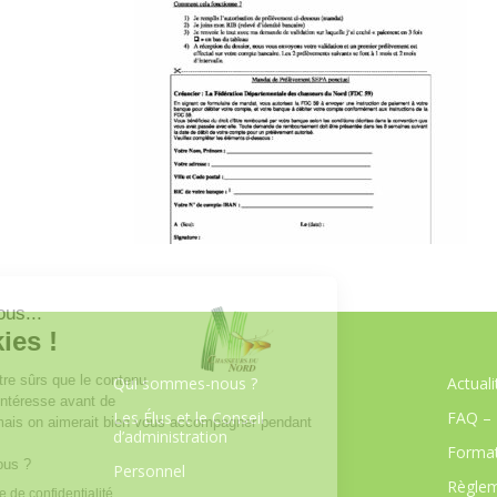
Qui sommes-nous ?
Actuali
Les Élus et le Conseil
FAQ – 
d’administration
Format
Personnel
Règlem