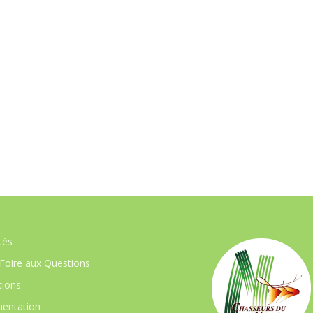
tés
Foire aux Questions
ions
entation