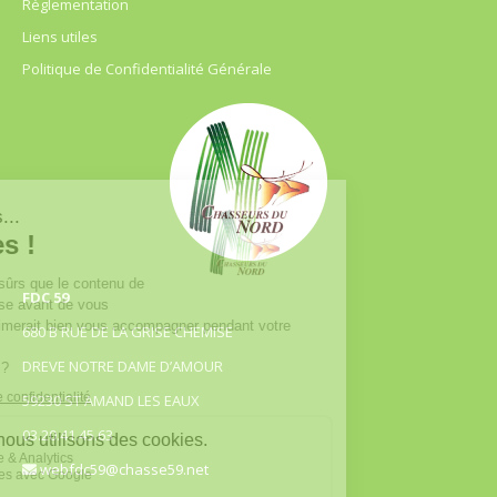
Règlementation
Liens utiles
Politique de Confidentialité Générale
FDC 59
680 B RUE DE LA GRISE CHEMISE
DREVE NOTRE DAME D’AMOUR
59230 ST AMAND LES EAUX
03.20.41.45.63
webfdc59@chasse59.net