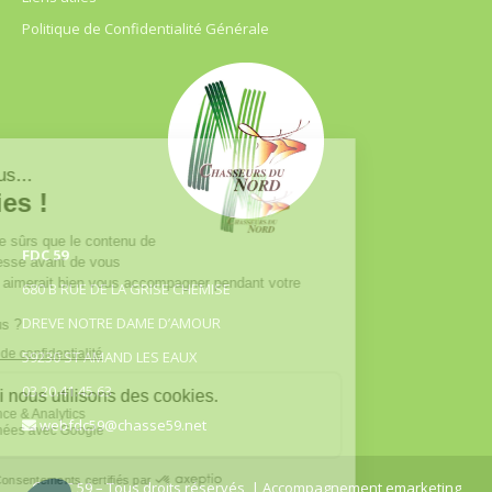
Politique de Confidentialité Générale
FDC 59
680 B RUE DE LA GRISE CHEMISE
DREVE NOTRE DAME D’AMOUR
59230 ST AMAND LES EAUX
03.20.41.45.63
webfdc59@chasse59.net
© FDC 59 – Tous droits réservés
| Accompagnement emarketing