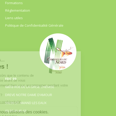
Formations
Règlementation
Liens utiles
Politique de Confidentialité Générale
FDC 59
680 B RUE DE LA GRISE CHEMISE
DREVE NOTRE DAME D’AMOUR
59230 ST AMAND LES EAUX
03.20.41.45.63