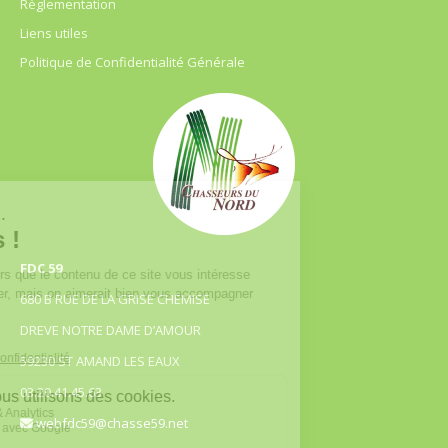
Règlementation
Liens utiles
Politique de Confidentialité Générale
FDC 59
680 B RUE DE LA GRISE CHEMISE
DREVE NOTRE DAME D’AMOUR
59230 ST AMAND LES EAUX
03.20.41.45.63
webfdc59@chasse59.net