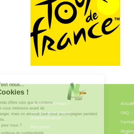
Qui sommes-nous ?
Actuali
Les Élus et le Conseil
FAQ – 
d’administration
Format
Personnel
Règlem