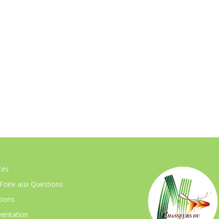
tés
Foire aux Questions
ions
entation