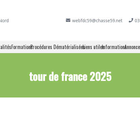
 Nord
webfdc59@chasse59.net
03
alités
Formations
Procédures Dématérialisées
Liens utiles
Informations
Annonc
tour de france 2025