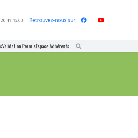
Retrouvez-nous sur
.20.41.45.63
es
Validation Permis
Espace Adhérents