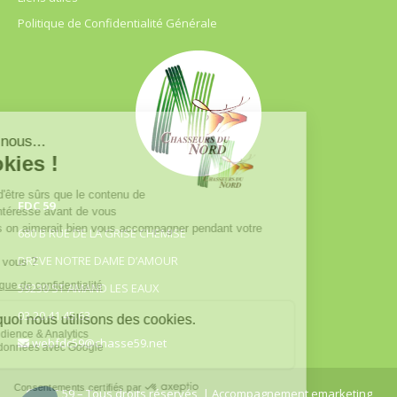
Politique de Confidentialité Générale
FDC 59
680 B RUE DE LA GRISE CHEMISE
DREVE NOTRE DAME D’AMOUR
59230 ST AMAND LES EAUX
03.20.41.45.63
webfdc59@chasse59.net
© FDC 59 – Tous droits réservés
| Accompagnement emarketing