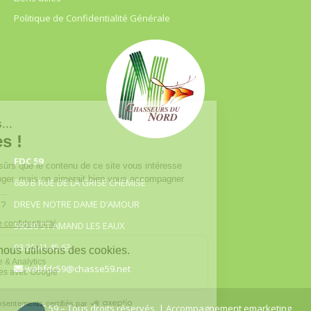
Politique de Confidentialité Générale
FDC 59
680 B RUE DE LA GRISE CHEMISE
DREVE NOTRE DAME D’AMOUR
59230 ST AMAND LES EAUX
03.20.41.45.63
webfdc59@chasse59.net
© FDC 59 – Tous droits réservés
| Accompagnement emarketing