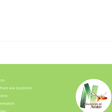
tés
Foire aux Questions
ions
entation
tiles