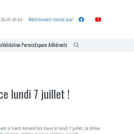
Retrouvez-nous sur
.20.41.45.63
es
Validation Permis
Espace Adhérents
 lundi 7 juillet !
nt à Saint Amand les Eaux le lundi 7 juillet, la drève