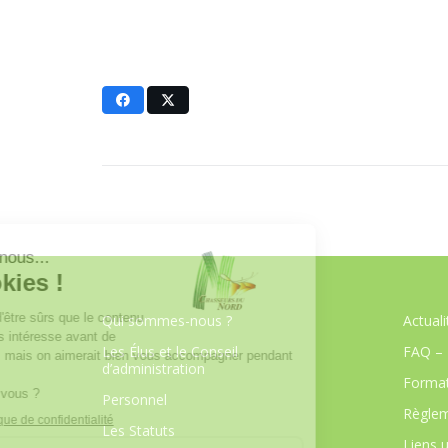
Qui sommes-nous ?
Actuali
Les Élus et le Conseil
FAQ – 
d’administration
Format
Personnel
Règlem
Les Statuts
Liens u