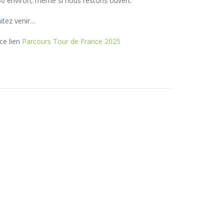
30 environ, même si nous restons ouvert.
itez venir…
ce lien
Parcours Tour de France 2025