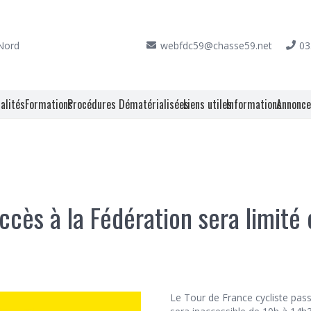
 Nord
webfdc59@chasse59.net
03
alités
Formations
Procédures Dématérialisées
Liens utiles
Informations
Annonc
cès à la Fédération sera limité ce
Le Tour de France cycliste passa