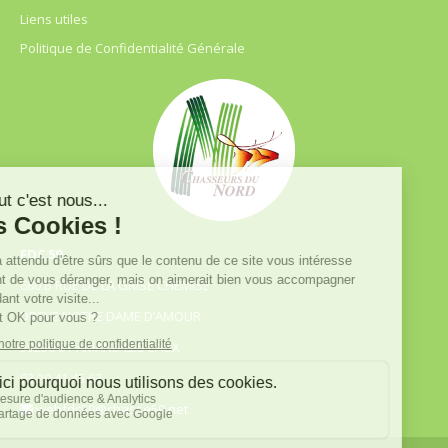
Liens utiles
Politique de Confidentialité Générale
FDC 59
680 B RUE DE LA GRISE CHEMISE
DREVE NOTRE DAME D’AMOUR
59230 ST AMAND LES EAUX
03.20.41.45.63
webfdc59@chasse59.net