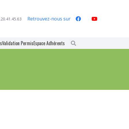
Retrouvez-nous sur
.20.41.45.63
es
Validation Permis
Espace Adhérents