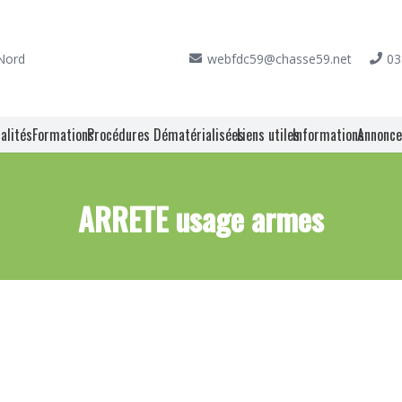
 Nord
webfdc59@chasse59.net
03
alités
Formations
Procédures Dématérialisées
Liens utiles
Informations
Annonc
ARRETE usage armes