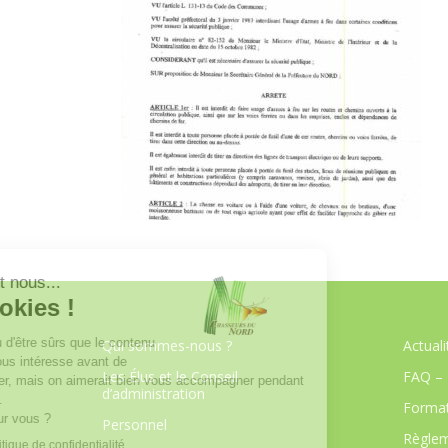
Qui sommes-nous ?
Actuali
Les Élus et le Conseil
FAQ – 
d’administration
Format
Personnel
Règlem