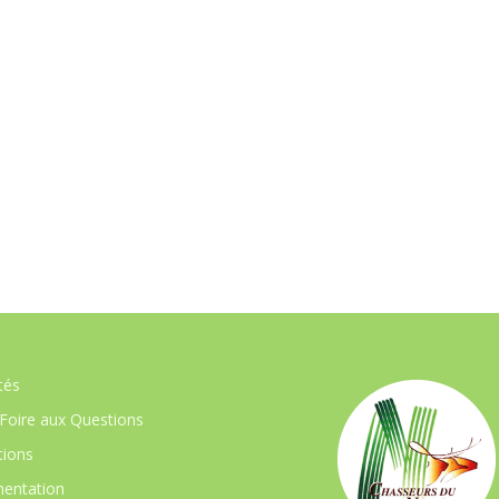
tés
Foire aux Questions
ions
entation