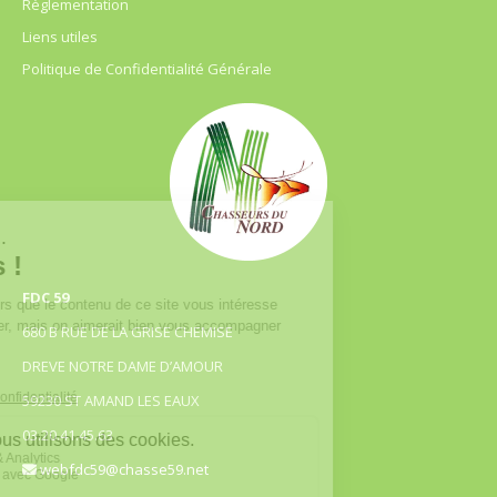
Règlementation
Liens utiles
Politique de Confidentialité Générale
FDC 59
680 B RUE DE LA GRISE CHEMISE
DREVE NOTRE DAME D’AMOUR
59230 ST AMAND LES EAUX
03.20.41.45.63
webfdc59@chasse59.net