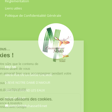
Règlementation
Liens utiles
Politique de Confidentialité Générale
FDC 59
680 B RUE DE LA GRISE CHEMISE
DREVE NOTRE DAME D’AMOUR
59230 ST AMAND LES EAUX
03.20.41.45.63
webfdc59@chasse59.net