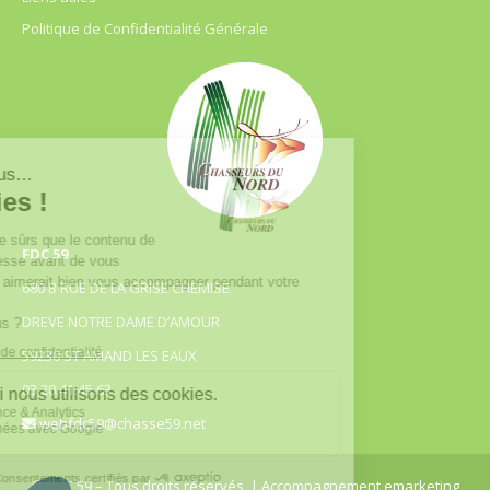
Politique de Confidentialité Générale
FDC 59
680 B RUE DE LA GRISE CHEMISE
DREVE NOTRE DAME D’AMOUR
59230 ST AMAND LES EAUX
03.20.41.45.63
webfdc59@chasse59.net
© FDC 59 – Tous droits réservés
| Accompagnement emarketing