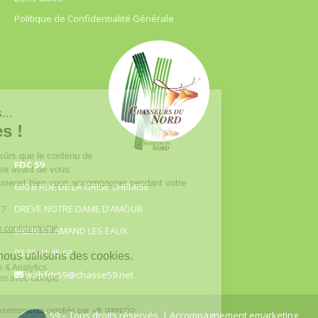
Politique de Confidentialité Générale
FDC 59
680 B RUE DE LA GRISE CHEMISE
DREVE NOTRE DAME D’AMOUR
59230 ST AMAND LES EAUX
03.20.41.45.63
webfdc59@chasse59.net
© FDC 59 – Tous droits réservés
| Accompagnement emarketing