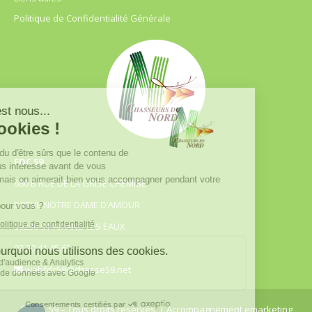
Politique de Confidentialité Générale
FDC 59
680 B RUE DE LA GRISE CHEMISE
DREVE NOTRE DAME D’AMOUR
59230 ST AMAND LES EAUX
03.20.41.45.63
webfdc59@chasse59.net
© FDC 59 – Tous droits réservés
| Accompagnement emarketing