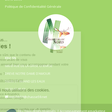
Politique de Confidentialité Générale
FDC 59
680 B RUE DE LA GRISE CHEMISE
DREVE NOTRE DAME D’AMOUR
59230 ST AMAND LES EAUX
03.20.41.45.63
webfdc59@chasse59.net
© FDC 59 – Tous droits réservés
| Accompagnement emarketing