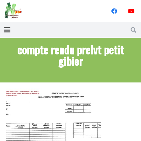
compte rendu prelvt petit
gibier