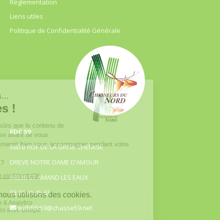
Règlementation
Liens utiles
Politique de Confidentialité Générale
FDC 59
680 B RUE DE LA GRISE CHEMISE
DREVE NOTRE DAME D’AMOUR
59230 ST AMAND LES EAUX
03.20.41.45.63
webfdc59@chasse59.net