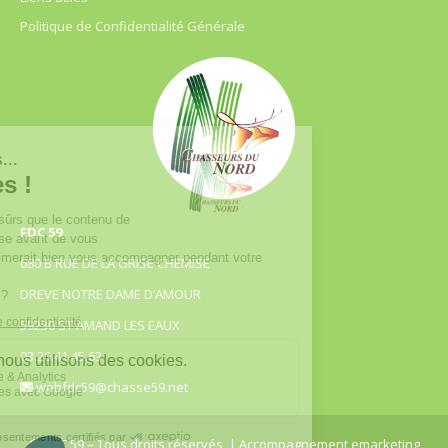
Politique de Confidentialité Générale
FDC 59
680 B RUE DE LA GRISE CHEMISE
DREVE NOTRE DAME D’AMOUR
59230 ST AMAND LES EAUX
03.20.41.45.63
webfdc59@chasse59.net
© FDC 59 – Tous droits réservés
| Accompagnement emarketing