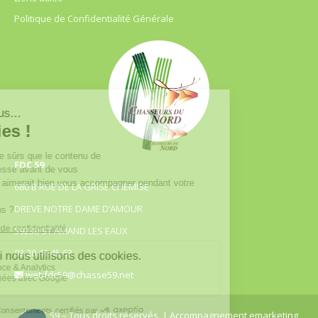
Politique de Confidentialité Générale
FDC 59
680 B RUE DE LA GRISE CHEMISE
DREVE NOTRE DAME D’AMOUR
59230 ST AMAND LES EAUX
03.20.41.45.63
webfdc59@chasse59.net
© FDC 59 – Tous droits réservés
| Accompagnement emarketing