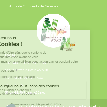
Politique de Confidentialité Générale
FDC 59
680 B RUE DE LA GRISE CHEMISE
DREVE NOTRE DAME D’AMOUR
59230 ST AMAND LES EAUX
03.20.41.45.63
webfdc59@chasse59.net
© FDC 59 – Tous droits réservés
| Accompagnement emarketing