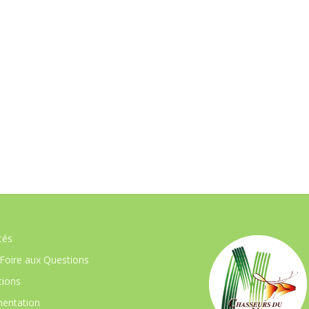
tés
Foire aux Questions
ions
entation