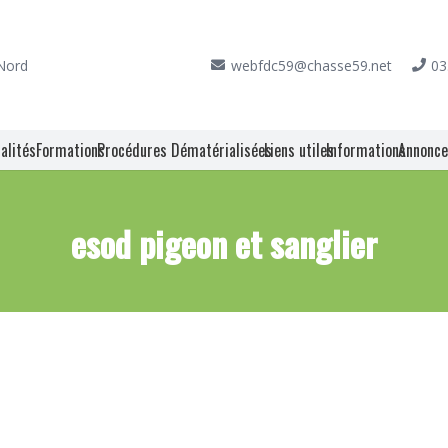
 Nord
webfdc59@chasse59.net
03
alités
Formations
Procédures Dématérialisées
Liens utiles
Informations
Annonc
esod pigeon et sanglier