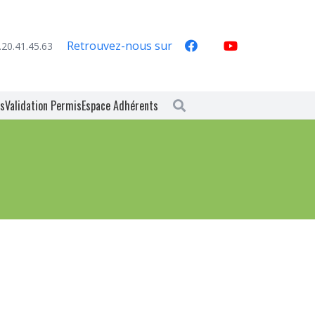
Retrouvez-nous sur
.20.41.45.63
es
Validation Permis
Espace Adhérents