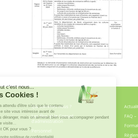
Qui sommes-nous ?
Actuali
Les Élus et le Conseil
FAQ – 
d’administration
Format
Personnel
Règlem