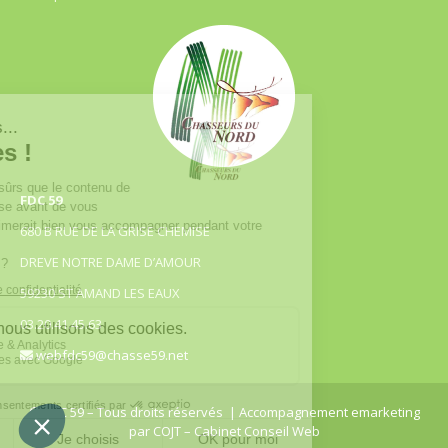
FDC 59
680 B RUE DE LA GRISE CHEMISE
DREVE NOTRE DAME D’AMOUR
59230 ST AMAND LES EAUX
03.20.41.45.63
webfdc59@chasse59.net
© FDC 59 – Tous droits réservés
| Accompagnement emarketing
par
COJT
– Cabinet Conseil Web