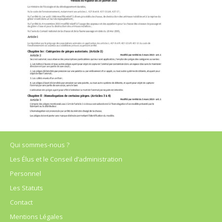
Qui sommes-nous ?
Les Élus et le Conseil d’administration
Personnel
Les Statuts
Contact
Mentions Légales