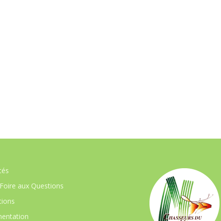
tés
Foire aux Questions
ions
entation