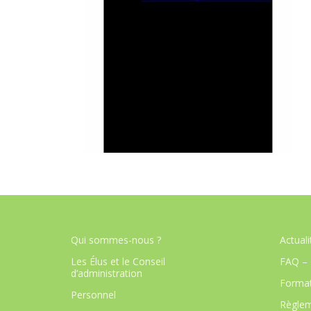
Qui sommes-nous ?
Actuali
Les Élus et le Conseil
FAQ – 
d’administration
Format
Personnel
Règlem