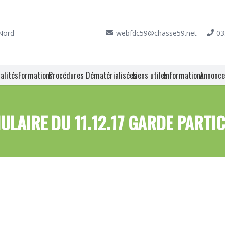
 Nord
webfdc59@chasse59.net
03
alités
Formations
Procédures Dématérialisées
Liens utiles
Informations
Annonc
ULAIRE DU 11.12.17 GARDE PARTIC