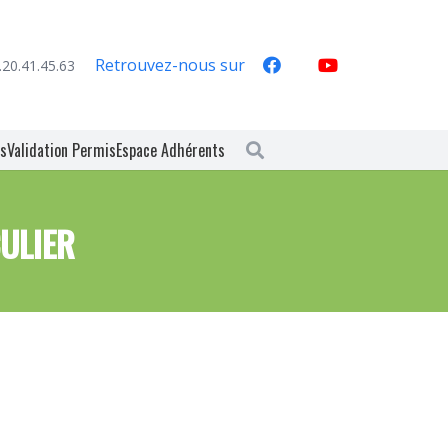
Retrouvez-nous sur
.20.41.45.63
es
Validation Permis
Espace Adhérents
ULIER