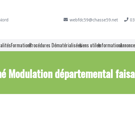
 Nord
webfdc59@chasse59.net
03
alités
Formations
Procédures Dématérialisées
Liens utiles
Informations
Annonc
é Modulation départemental fais