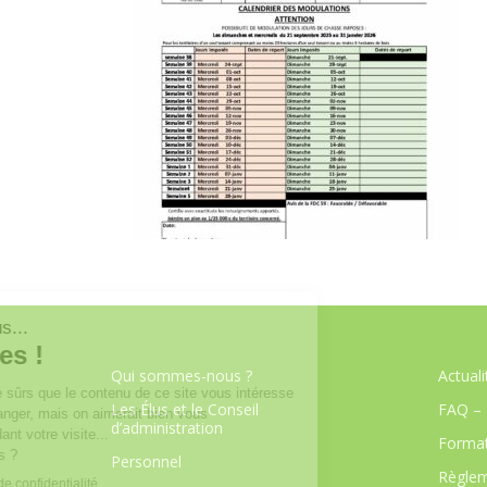
Qui sommes-nous ?
Actuali
Les Élus et le Conseil
FAQ – 
d’administration
Format
Personnel
Règlem