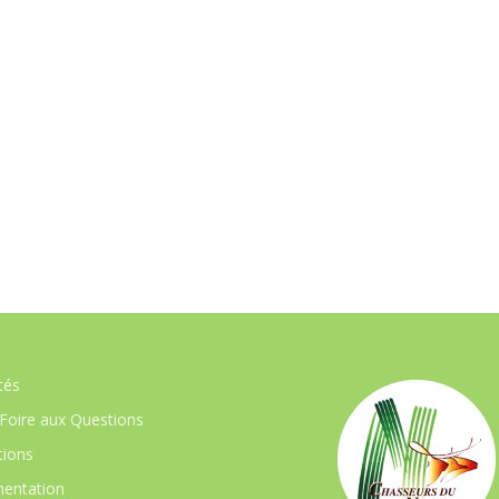
tés
Foire aux Questions
ions
entation