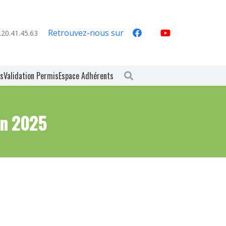
Retrouvez-nous sur
.20.41.45.63
es
Validation Permis
Espace Adhérents
an 2025