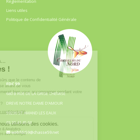
Règlementation
Liens utiles
Politique de Confidentialité Générale
FDC 59
680 B RUE DE LA GRISE CHEMISE
DREVE NOTRE DAME D’AMOUR
59230 ST AMAND LES EAUX
03.20.41.45.63
webfdc59@chasse59.net