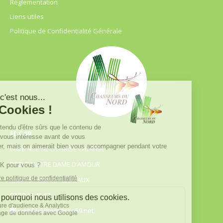
Règlementation
Liens utiles
Politique de Confidentialité Générale
FDC 59
680 B RUE DE LA GRISE CHEMISE
DREVE NOTRE DAME D’AMOUR
59230 ST AMAND LES EAUX
03.20.41.45.63
webfdc59@chasse59.net