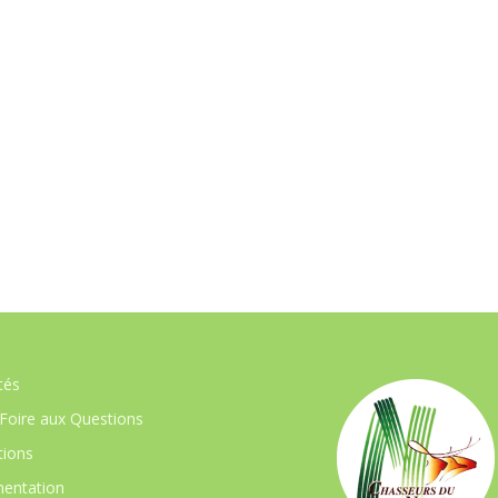
tés
Foire aux Questions
ions
entation