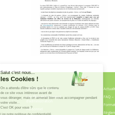
Qui sommes-nous ?
Actuali
Les Élus et le Conseil
FAQ – 
d’administration
Format
Personnel
Règlem