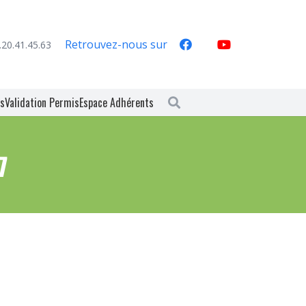
Retrouvez-nous sur
.20.41.45.63
es
Validation Permis
Espace Adhérents
7