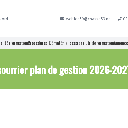
 Nord
webfdc59@chasse59.net
03
alités
Formations
Procédures Dématérialisées
Liens utiles
Informations
Annonc
courrier plan de gestion 2026-202