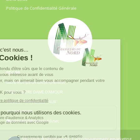
Politique de Confidentialité Générale
FDC 59
680 B RUE DE LA GRISE CHEMISE
DREVE NOTRE DAME D’AMOUR
59230 ST AMAND LES EAUX
03.20.41.45.63
webfdc59@chasse59.net
© FDC 59 – Tous droits réservés
| Accompagnement emarketing