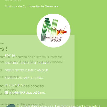
Politique de Confidentialité Générale
FDC 59
680 B RUE DE LA GRISE CHEMISE
DREVE NOTRE DAME D’AMOUR
59230 ST AMAND LES EAUX
03.20.41.45.63
webfdc59@chasse59.net
© FDC 59 – Tous droits réservés
| Accompagnement emarketing