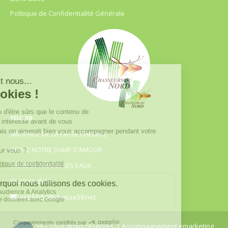
Politique de Confidentialité Générale
FDC 59
680 B RUE DE LA GRISE CHEMISE
DREVE NOTRE DAME D’AMOUR
59230 ST AMAND LES EAUX
03.20.41.45.63
webfdc59@chasse59.net
© FDC 59 – Tous droits réservés
| Accompagnement emarketing