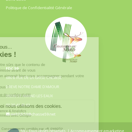
Politique de Confidentialité Générale
FDC 59
680 B RUE DE LA GRISE CHEMISE
DREVE NOTRE DAME D’AMOUR
59230 ST AMAND LES EAUX
03.20.41.45.63
webfdc59@chasse59.net
© FDC 59 – Tous droits réservés
| Accompagnement emarketing