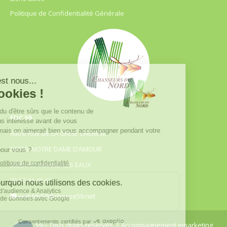
Politique de Confidentialité Générale
FDC 59
680 B RUE DE LA GRISE CHEMISE
DREVE NOTRE DAME D’AMOUR
59230 ST AMAND LES EAUX
03.20.41.45.63
webfdc59@chasse59.net
© FDC 59 – Tous droits réservés
| Accompagnement emarketing