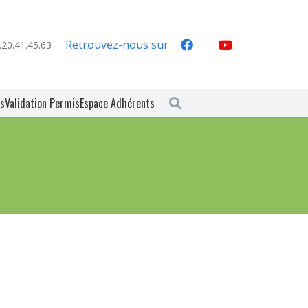
Retrouvez-nous sur
.20.41.45.63
es
Validation Permis
Espace Adhérents