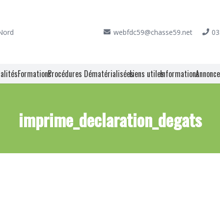
 Nord
webfdc59@chasse59.net
03
alités
Formations
Procédures Dématérialisées
Liens utiles
Informations
Annonc
imprime_declaration_degats