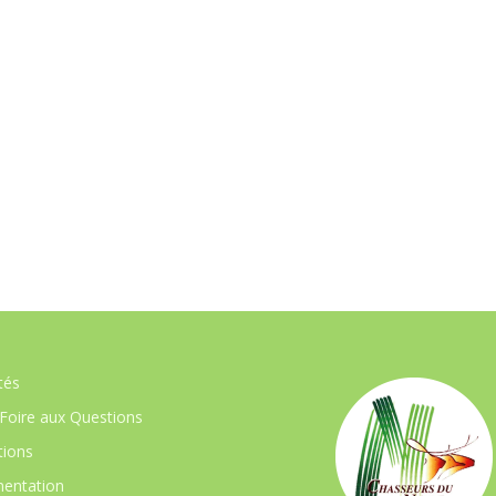
tés
Foire aux Questions
ions
entation