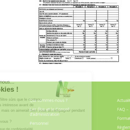
Qui sommes-nous ?
Actuali
Les Élus et le Conseil
FAQ – 
d’administration
Format
Personnel
Règlem