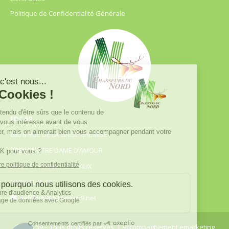
Politique de Confidentialité Générale
FDC 59
680 B RUE DE LA GRISE CHEMISE
DREVE NOTRE DAME D’AMOUR
59230 ST AMAND LES EAUX
03.20.41.45.63
webfdc59@chasse59.net
© FDC 59 – Tous droits réservés
| Accompagnement emarketing