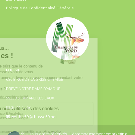
Politique de Confidentialité Générale
FDC 59
680 B RUE DE LA GRISE CHEMISE
DREVE NOTRE DAME D’AMOUR
59230 ST AMAND LES EAUX
03.20.41.45.63
webfdc59@chasse59.net
© FDC 59 – Tous droits réservés
| Accompagnement emarketing